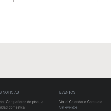
S NOTICIAS
EVENTOS
ión `Compañeros de piso, la
Ver el Calendario Completo
sidad doméstica´
Sin eventos