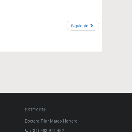
Siguiente
ESTOY EN:
Doctora Pilar Mateo Herrero.
+(34) 963 974 492