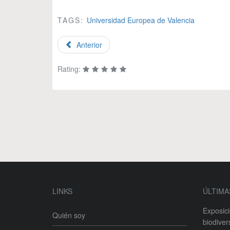
TAGS:
Universidad Europea de Valencia
Anterior
Rating:
LINKS
ÚLTIMA
Exposic
Quién soy
biodiver