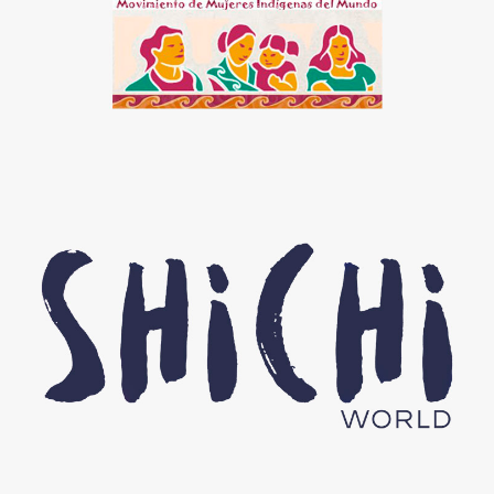
MoMIM
Shichi world