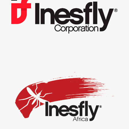
Inesfly Corporation.
Inesfly África