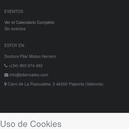
EVENTOS
Ver el Calendario Completo
Sin eventos
ESTOY EN:
Doctora Pilar Mateo Herrero.
+(34) 963 974 492
info@pilarmateo.com
Camí de La Pascualeta, 5 46200 Paiporta (Valencia)
Uso de Cookies