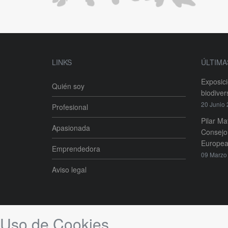
LINKS
ÚLTIMA
Exposic
Quién soy
biodiver
20 Junio
Profesional
Pilar Ma
Apasionada
Consejo 
Europea
Emprendedora
09 Marzo
Aviso legal
Uso de Cookies