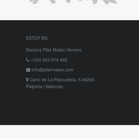
ESTOY EN:
Doctora Pilar Mateo Herrero.
+(34) 963 974 492
info@pilarmateo.com
Camí de La Pascualeta, 5 46200
Paiporta (Valencia)