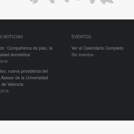
S NOTICIAS
EVENTOS
ión `Compañeros de piso, la
Ver el Calendario Completo
sidad doméstica´
Sin eventos
 2018
teo, nueva presidenta del
Asesor de la Universidad
 de Valencia
 2018