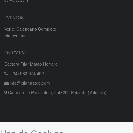
09 Marzo 2018
EVENTOS
Ver el Calendario Completo
Sin eventos
ESTOY EN:
Doctora Pilar Mateo Herrero.
+(34) 963 974 492
info@pilarmateo.com
Camí de La Pascualeta, 5 46200 Paiporta (Valencia)