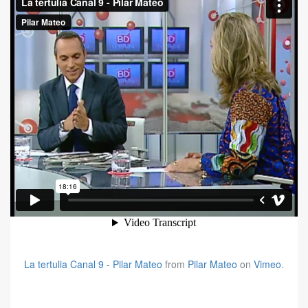
La tertulia Canal 9 - Pilar Mateo
from
Pilar Mateo
on
Vimeo
.