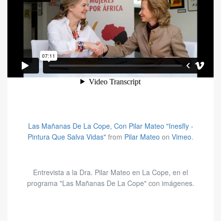
Las Mañanas De La Cope, Con Pilar Mateo "Inesfly -
Pintura Que Salva Vidas"
from
Pilar Mateo
on
Vimeo
.
Entrevista a la Dra. Pilar Mateo en La Cope, en el
programa "Las Mañanas De La Cope" con imágenes.