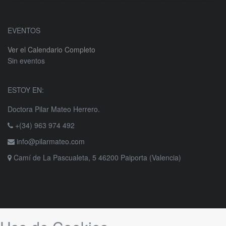
EVENTOS
Ver el Calendario Completo
Sin eventos
ESTOY EN:
Doctora Pilar Mateo Herrero.
+(34) 963 974 492
info@pilarmateo.com
Camí de La Pascualeta, 5 46200 Paiporta (Valencia)