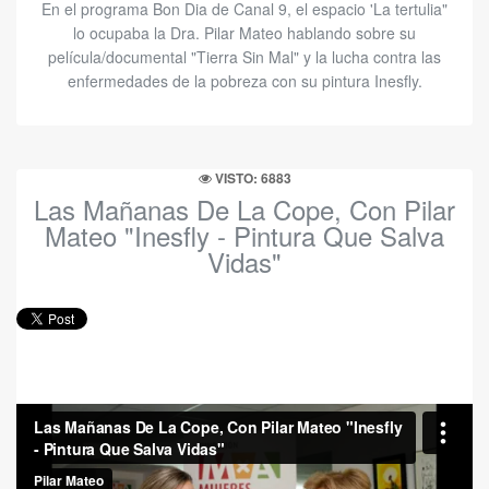
En el programa Bon Dia de Canal 9, el espacio 'La tertulia"
lo ocupaba la Dra. Pilar Mateo hablando sobre su
película/documental "Tierra Sin Mal" y la lucha contra las
enfermedades de la pobreza con su pintura Inesfly.
VISTO: 6883
Las Mañanas De La Cope, Con Pilar
Mateo "Inesfly - Pintura Que Salva
Vidas"