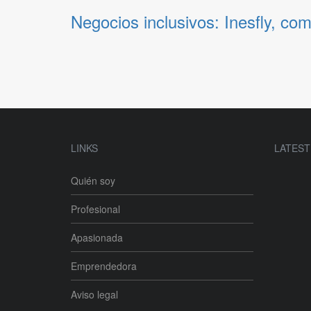
Negocios inclusivos: Inesfly, c
LINKS
LATEST
Quién soy
Profesional
Apasionada
Emprendedora
Aviso legal