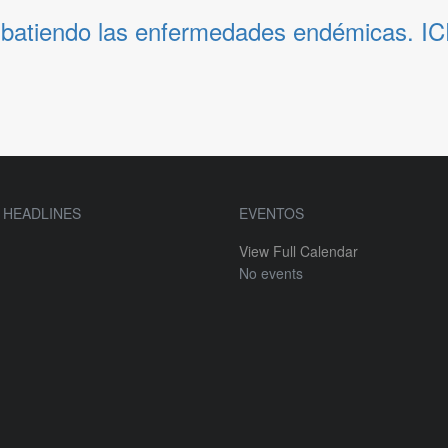
ombatiendo las enfermedades endémicas. IC
 HEADLINES
EVENTOS
View Full Calendar
No events