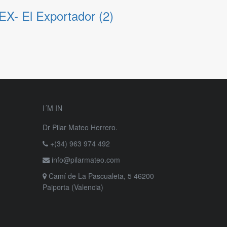
EX- El Exportador (2)
I´M IN
Dr Pilar Mateo Herrero.
+(34) 963 974 492
info@pilarmateo.com
Camí de La Pascualeta, 5 46200
Paiporta (Valencia)