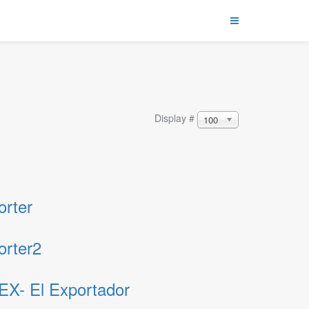
Display #
100
orter
orter2
CEX- El Exportador